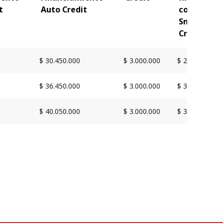
t
Auto Credit
con
Smart
Credit
$ 30.450.000
$ 3.000.000
$ 29.900.000
$ 36.450.000
$ 3.000.000
$ 35.900.000
$ 40.050.000
$ 3.000.000
$ 39.500.000