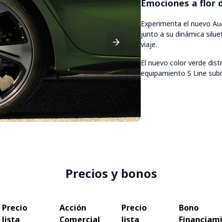
Emociones a flor d
Experimenta el nuevo Aud
junto a su dinámica silue
viaje.
El nuevo color verde dist
equipamiento S Line subr
Precios y bonos
Precio
Acción
Precio
Bono
lista
Comercial
lista
Financiam