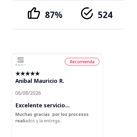
87%
524
Recomienda
★★★★★
Anibal Mauricio R.
R
06/08/2026
0
Excelente servicio...
E
Muchas gracias por los procesos
V
reali
ados y la entrega...
e