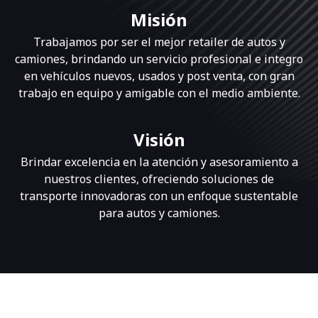
Misión
A3 Sportback
Arona
Cupra Formentor Black Rebel
Nuevos
Trabajamos por ser el mejor retailer de autos y
Desde:
Desde:
Desde:
camiones, brindando un servicio profesional e integro
Nuevo Enyaq Eléctrico
$ 29.900.000
$ 22.990.000
$ 44.990.000
en vehículos nuevos, usados y post venta, con gran
Desde:
trabajo en equipo y amigable con el medio ambiente.
$ 48.990.000
Ver +
Ver +
Cotiza
Cotiza
Visión
Ver +
Ver +
Cotiza
Cotiza
Brindar excelencia en la atención y asesoramiento a
nuestros clientes, ofreciendo soluciones de
transporte innovadoras con un enfoque sustentable
para autos y camiones.
Ver todo Seat Zentrum
Ver todo Audi Zentrum
Ver todo Skoda Zentrum
Ver todo Cupra Zentrum