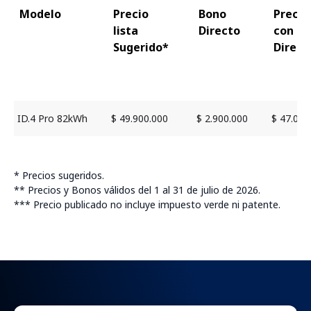
Modelo
Precio
Bono
Precio
lista
Directo
con B
Sugerido*
Direct
ID.4 Pro 82kWh
$ 49.900.000
$ 2.900.000
$ 47.000
* Precios sugeridos.
** Precios y Bonos válidos del 1 al 31 de julio de 2026.
*** Precio publicado no incluye impuesto verde ni patente.